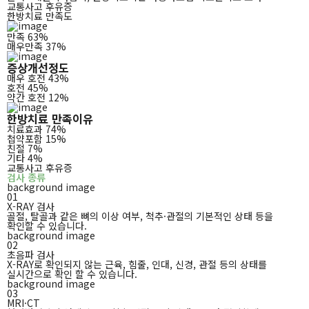
교통사고 후유증
한방치료 만족도
만족 63%
매우만족 37%
증상개선정도
매우 호전 43%
호전 45%
약간 호전 12%
한방치료 만족이유
치료효과 74%
첩약포함 15%
친절 7%
기타 4%
교통사고 후유증
검사 종류
background image
01
X-RAY 검사
골절, 탈골과 같은 뼈의 이상 여부, 척추·관절의
기본적인 상태 등을
확인할 수 있습니다.
background image
02
초음파 검사
X-RAY로 확인되지 않는 근육, 힘줄, 인대, 신경,
관절 등의 상태를
실시간으로 확인 할 수 있습니다.
background image
03
MRI·CT