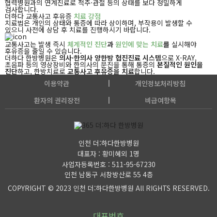
협력병원과의 연계진료로 척추·관절 등의
상태를 보다 정밀하게
검사합니다.
더하다 교통사고 후유증
치료 강점
치료법은 개인의 상태와 통증에 따라 상이하며, 부작용이 발생할 수
있으니 사전에 상담 후 치료를 진행하시기 바랍니다.
교통사고는 발생 즉시
체계적인 진단
과
원인에 맞는 치료
를
실시해야
후유증을 줄일 수 있습니다.
더하다 한방병원은
의사·한의사 양한방 협진진료 시스템
으로 X-RAY,
초음파 등의 영상장비와
한의사의 문진을 통해 통증의
본질적인 원인을
진단
하고, 한방치료로
교통사고 후유증을 치료
합니다.
이용약관
개인정보처리방침
환자의 권리장전
비급여항목
인천 더:하다한방병원
대표자 : 황미혜외 1명
사업자등록번호 : 511-95-67230
인천 남동구 서창방산로 55 4층
COPYRIGHT © 2023 인천 더:하다한방병원 All RIGHTS RESERVED.
대표번호