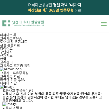
더하다한방병원
평일 저녁 9시까지
야간진료
365일 연중무휴
진료
교통사고 후유증 특징
365일 진료! 의사·한의사 양한방 협진진료,
교통사고후유증
마음이 더하는
더하다 한방병원
입니다.
더하다소개
교통사고후유증
도수·재활·운동치료
관절·통증치료
다이어트
구안와사
산재치료
한약
고객센터
교통사고 후유증 특징
교통사고후유증특징
교통사고 치료
궁금한 점들 Q&A
더하다 식단
교통사고 후유증
이란?
교통사고 후 신체 여러 부위의
통증·피로·두통·어지러움·전신의 무거움·
불면 등의 증상이 일정시간이 경과한 후에도 남아있는 경우
를
교통사고
후유증이라고 합니다.
교통사고 발생