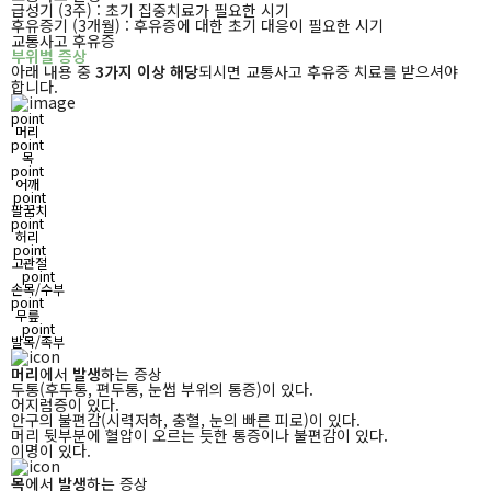
급성기 (3주) : 초기 집중치료가 필요한 시기
후유증기 (3개월) : 후유증에 대한 초기 대응이 필요한 시기
교통사고 후유증
부위별 증상
아래 내용 중
3가지 이상 해당
되시면 교통사고 후유증 치료를 받으셔야
합니다.
point
머리
point
목
point
어깨
point
팔꿈치
point
허리
point
고관절
point
손목/수부
point
무릎
point
발목/족부
머리
에서
발생
하는 증상
두통(후두통, 편두통, 눈썹 부위의 통증)이 있다.
어지럼증이 있다.
안구의 불편감(시력저하, 충혈, 눈의 빠른 피로)이 있다.
머리 뒷부분에 혈압이 오르는 듯한 통증이나 불편감이 있다.
이명이 있다.
목
에서
발생
하는 증상