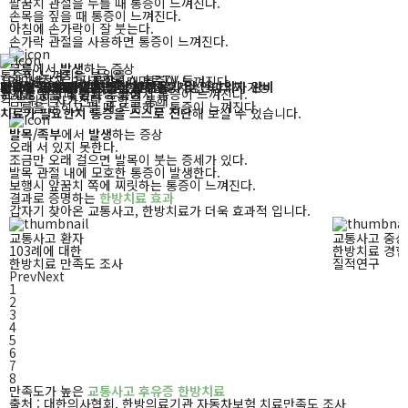
팔꿈치 관절을 누를 때 통증이 느껴진다.
손목을 짚을 때 통증이 느껴진다.
아침에 손가락이 잘 붓는다.
손가락 관절을 사용하면 통증이 느껴진다.
무릎
에서
발생
하는 증상
통증이 느껴지는 부위를
1인 1냉장고, 1사물함
1스마트TV 등
계단을 오르고 내려올 때 통증이 느껴진다.
X-ray · 초음파 검사
간호인력
대학병원과 연계
맛있고 영양가 있는
피로감 해소를 위한
24시간 병동내 상주
로
긴급상황 발생시
식단
건식 반신욕기 및
후
한방치료 가능
을 제공
신속 대처 가능
안마의자 완비
선택해 보세요!
환자를 위한
맞춤환경 조성
앉아 있을 때 안쪽 무릎에서 통증이 느껴진다.
각 부위의 자가진단 문항을 통해
무릎을 굽히고 펼 때 뜨끔하는 통증이 느껴진다.
치료가 필요한지 통증을 스스로 진단
해
보실 수 있습니다.
발목/족부
에서
발생
하는 증상
오래 서 있지 못한다.
조금만 오래 걸으면 발목이 붓는 증세가 있다.
발목 관절 내에 모호한 통증이 발생한다.
보행시 앞꿈치 쪽에 찌릿하는 통증이 느껴진다.
결과로 증명하는
한방치료 효과
갑자기 찾아온 교통사고, 한방치료가 더욱 효과적 입니다.
교통사고 환자
교통사고 중
103례에 대한
한방치료 경험
한방치료 만족도 조사
질적연구
Prev
Next
1
2
3
4
5
6
7
8
만족도가 높은
교통사고 후유증 한방치료
출처 : 대한의사협회, 한방의료기관 자동차보험 치료만족도 조사