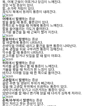
목, 어깨 근육이 아프거나 당김이 느껴진다.
잦은 낙침 증상이 있다.
팔, 손가락 저림이 있다.
좌식시 목에서 등까지 통증이 내려간다.
어깨
에서
발생
하는 증상
팔을 올릴 때 통증, 불편감이 있다.
한쪽으로 누웠을 때 어깨에 통증이 느껴진다.
팔을 들어올리는 각도가 줄어든다.
무거운 물건을 들 때 근육이 빨리 지친다.
팔꿈치
에서
발생
하는 증상
팔 바깥쪽에 통증이 나타난다.
손바닥을 아래로 내리고 물건을 들면 통증이 나타난다.
손목 관절을 뒤로 구부리면 통증이 심해진다.
악수를 할 때 통증이 나타난다.
문고리를 잡거나 빗질을 할 때 팔이 아프다.
허리
에서
발생
하는 증상
허리를 굽힐 때나 펼 때 통증이 느껴진다.
거울을 봤을 때 허리가 휜 느낌이 있다.
바지나 치마를 입을 때 한 쪽으로 돌아간다.
고관절
에서
발생
하는 증상
골반 주변 및 엉덩이 부위가 뻐근하다.
걸을 때 고관절 부위에서 뜨끔하는 통증이 있다.
사타구니에서 당기고 시큰거리는 통증이 있다.
양반다리를 할 때나 변기에 앉을 때 다리가 심하게 저리다.
손목/수부
에서
발생
하는 증상
팔이 저리고 붓는 증상이 있다.