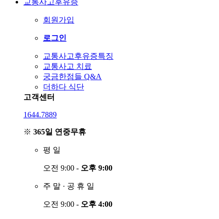
교통사고후유증
회원가입
로그인
교통사고후유증특징
교통사고 치료
궁금한점들 Q&A
더하다 식단
고객센터
1644.7889
※
365일 연중무휴
평
일
오전 9:00 -
오후 9:00
주
말
·
공
휴
일
오전 9:00 -
오후 4:00