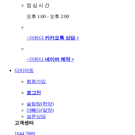
점
심
시
간
오후 1:00 - 오후 2:00
·
더하다
카카오톡 상담
+
·
더하다
네이버 예약
+
다이어트
회원가입
로그인
슬림탕(한약)
더빼다(알약)
설문상담
고객센터
1644.7889