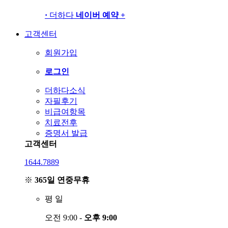
·
더하다
네이버 예약
+
고객센터
회원가입
로그인
더하다소식
자필후기
비급여항목
치료전후
증명서 발급
고객센터
1644.7889
※
365일 연중무휴
평
일
오전 9:00 -
오후 9:00