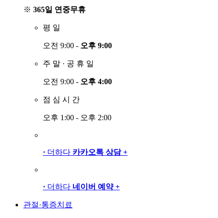
※
365일 연중무휴
평
일
오전 9:00 -
오후 9:00
주
말
·
공
휴
일
오전 9:00 -
오후 4:00
점
심
시
간
오후 1:00 - 오후 2:00
·
더하다
카카오톡 상담
+
·
더하다
네이버 예약
+
관절·통증치료