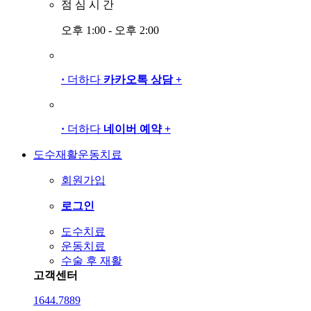
점
심
시
간
오후 1:00 - 오후 2:00
·
더하다
카카오톡 상담
+
·
더하다
네이버 예약
+
도수재활운동치료
회원가입
로그인
도수치료
운동치료
수술 후 재활
고객센터
1644.7889