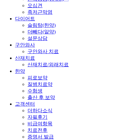
오십견
족저근막염
다이어트
슬림탕(한약)
더빼다(알약)
설문상담
구안와사
구안와사 치료
산재치료
산재치료/외래치료
한약
피로보약
질병치료약
수험생
출산 후 보약
고객센터
더하다소식
자필후기
비급여항목
치료전후
증명서 발급