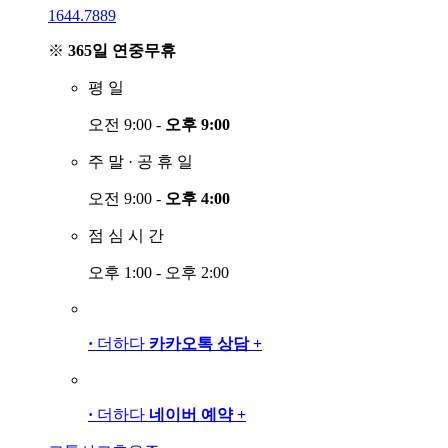
1644.7889
※
365일 연중무휴
평
일
오전 9:00 -
오후 9:00
주
말
·
공
휴
일
오전 9:00 -
오후 4:00
점
심
시
간
오후 1:00 - 오후 2:00
·
더하다
카카오톡 상담
+
·
더하다
네이버 예약
+