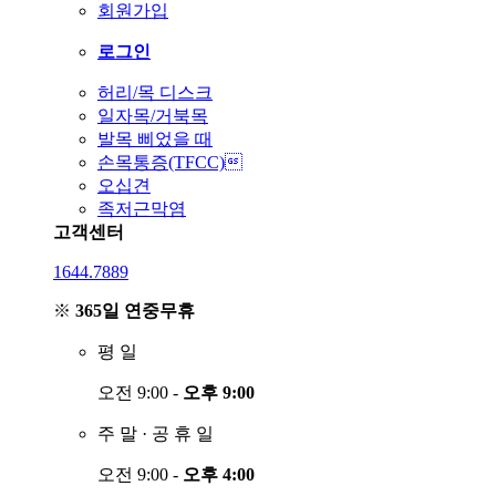
회원가입
로그인
허리/목 디스크
일자목/거북목
발목 삐었을 때
손목통증(TFCC)
오십견
족저근막염
고객센터
1644.7889
※
365일 연중무휴
평
일
오전 9:00 -
오후 9:00
주
말
·
공
휴
일
오전 9:00 -
오후 4:00