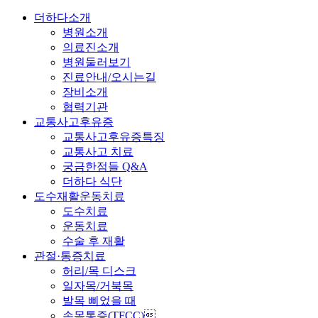
더하다소개
병원소개
의료진소개
병원둘러보기
진료안내/오시는길
장비소개
협력기관
교통사고후유증
교통사고후유증특징
교통사고 치료
궁금한점들 Q&A
더하다 식단
도수재활운동치료
도수치료
운동치료
수술 후 재활
관절·통증치료
허리/목 디스크
일자목/거북목
발목 삐었을 때
손목통증(TFCC)