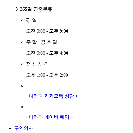
※
365일 연중무휴
평
일
오전 9:00 -
오후 9:00
주
말
·
공
휴
일
오전 9:00 -
오후 4:00
점
심
시
간
오후 1:00 - 오후 2:00
·
더하다
카카오톡 상담
+
·
더하다
네이버 예약
+
구안와사