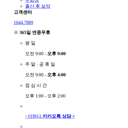
수험생
출산 후 보약
고객센터
1644.7889
※
365일 연중무휴
평
일
오전 9:00 -
오후 9:00
주
말
·
공
휴
일
오전 9:00 -
오후 4:00
점
심
시
간
오후 1:00 - 오후 2:00
·
더하다
카카오톡 상담
+