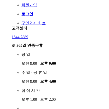
회원가입
로그인
구안와사 치료
고객센터
1644.7889
※
365일 연중무휴
평
일
오전 9:00 -
오후 9:00
주
말
·
공
휴
일
오전 9:00 -
오후 4:00
점
심
시
간
오후 1:00 - 오후 2:00