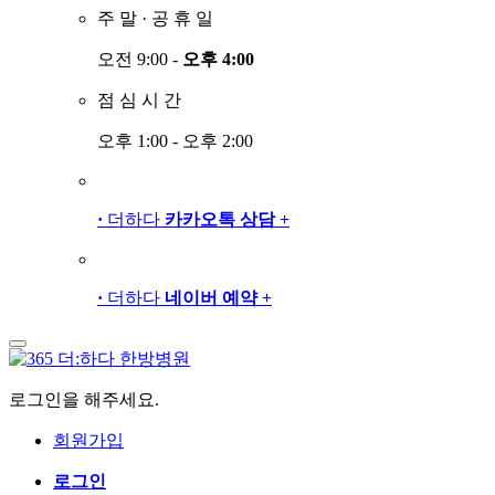
주
말
·
공
휴
일
오전 9:00 -
오후 4:00
점
심
시
간
오후 1:00 - 오후 2:00
·
더하다
카카오톡 상담
+
·
더하다
네이버 예약
+
로그인을 해주세요.
회원가입
로그인