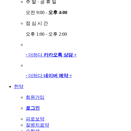
주
말
·
공
휴
일
오전 9:00 -
오후 4:00
점
심
시
간
오후 1:00 - 오후 2:00
·
더하다
카카오톡 상담
+
·
더하다
네이버 예약
+
한약
회원가입
로그인
피로보약
질병치료약