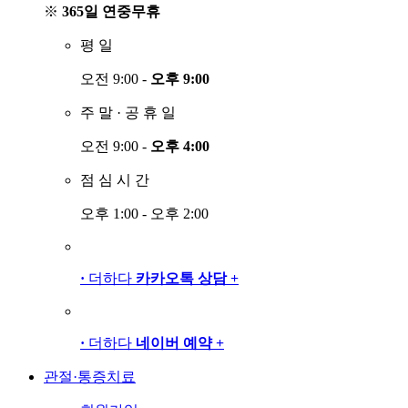
※
365일 연중무휴
평
일
오전 9:00 -
오후 9:00
주
말
·
공
휴
일
오전 9:00 -
오후 4:00
점
심
시
간
오후 1:00 - 오후 2:00
·
더하다
카카오톡 상담
+
·
더하다
네이버 예약
+
관절·통증치료