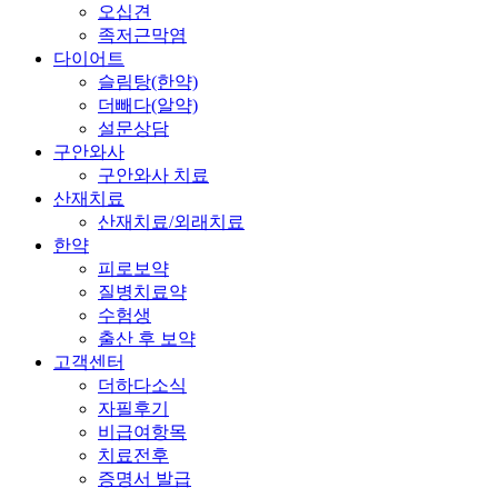
오십견
족저근막염
다이어트
슬림탕(한약)
더빼다(알약)
설문상담
구안와사
구안와사 치료
산재치료
산재치료/외래치료
한약
피로보약
질병치료약
수험생
출산 후 보약
고객센터
더하다소식
자필후기
비급여항목
치료전후
증명서 발급