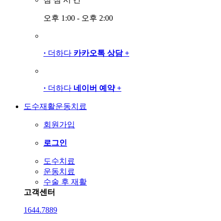
오후 1:00 - 오후 2:00
·
더하다
카카오톡 상담
+
·
더하다
네이버 예약
+
도수재활운동치료
회원가입
로그인
도수치료
운동치료
수술 후 재활
고객센터
1644.7889