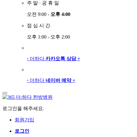
주
말
·
공
휴
일
오전 9:00 -
오후 4:00
점
심
시
간
오후 1:00 - 오후 2:00
·
더하다
카카오톡 상담
+
·
더하다
네이버 예약
+
로그인을 해주세요.
회원가입
로그인