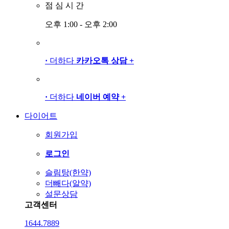
점
심
시
간
오후 1:00 - 오후 2:00
·
더하다
카카오톡 상담
+
·
더하다
네이버 예약
+
다이어트
회원가입
로그인
슬림탕(한약)
더빼다(알약)
설문상담
고객센터
1644.7889