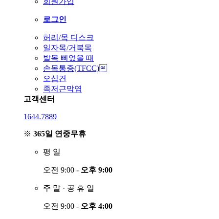
회원가입
로그인
허리/목 디스크
일자목/거북목
발목 삐었을 때
손목통증(TFCC)
오십견
족저근막염
고객센터
1644.7889
※
365일 연중무휴
평
일
오전 9:00 -
오후 9:00
주
말
·
공
휴
일
오전 9:00 -
오후 4:00