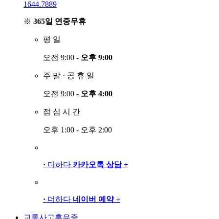
1644.7889
※
365일 연중무휴
평
일
오전 9:00 -
오후 9:00
주
말
·
공
휴
일
오전 9:00 -
오후 4:00
점
심
시
간
오후 1:00 - 오후 2:00
·
더하다
카카오톡 상담
+
·
더하다
네이버 예약
+
교통사고후유증