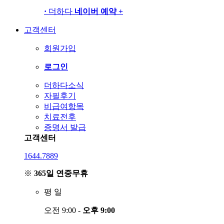
·
더하다
네이버 예약
+
고객센터
회원가입
로그인
더하다소식
자필후기
비급여항목
치료전후
증명서 발급
고객센터
1644.7889
※
365일 연중무휴
평
일
오전 9:00 -
오후 9:00