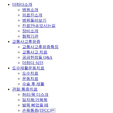
더하다소개
병원소개
의료진소개
병원둘러보기
진료안내/오시는길
장비소개
협력기관
교통사고후유증
교통사고후유증특징
교통사고 치료
궁금한점들 Q&A
더하다 식단
도수재활운동치료
도수치료
운동치료
수술 후 재활
관절·통증치료
허리/목 디스크
일자목/거북목
발목 삐었을 때
손목통증(TFCC)