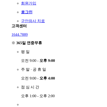
회원가입
로그인
구안와사 치료
고객센터
1644.7889
※
365일 연중무휴
평
일
오전 9:00 -
오후 9:00
주
말
·
공
휴
일
오전 9:00 -
오후 4:00
점
심
시
간
오후 1:00 - 오후 2:00