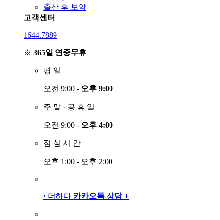
출산 후 보약
고객센터
1644.7889
※
365일 연중무휴
평
일
오전 9:00 -
오후 9:00
주
말
·
공
휴
일
오전 9:00 -
오후 4:00
점
심
시
간
오후 1:00 - 오후 2:00
·
더하다
카카오톡 상담
+