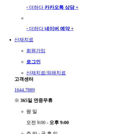
·
더하다
카카오톡 상담
+
·
더하다
네이버 예약
+
산재치료
회원가입
로그인
산재치료/외래치료
고객센터
1644.7889
※
365일 연중무휴
평
일
오전 9:00 -
오후 9:00
주
말
·
공
휴
일