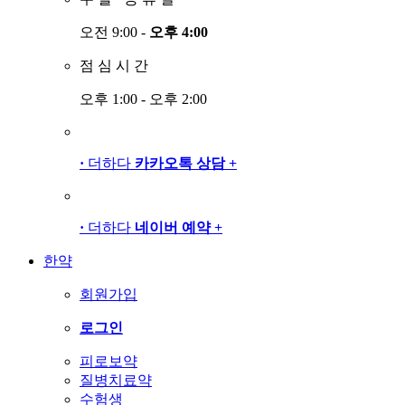
오전 9:00 -
오후 4:00
점
심
시
간
오후 1:00 - 오후 2:00
·
더하다
카카오톡 상담
+
·
더하다
네이버 예약
+
한약
회원가입
로그인
피로보약
질병치료약
수험생