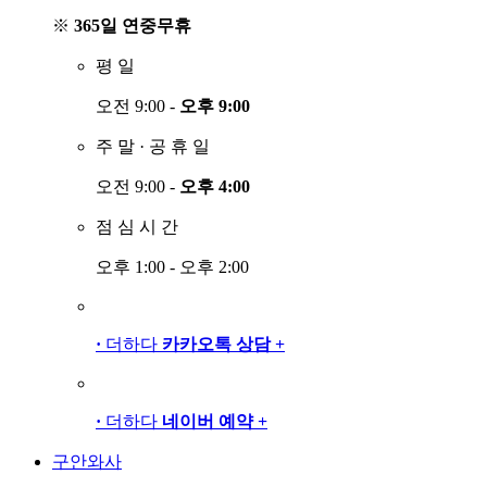
※
365일 연중무휴
평
일
오전 9:00 -
오후 9:00
주
말
·
공
휴
일
오전 9:00 -
오후 4:00
점
심
시
간
오후 1:00 - 오후 2:00
·
더하다
카카오톡 상담
+
·
더하다
네이버 예약
+
구안와사