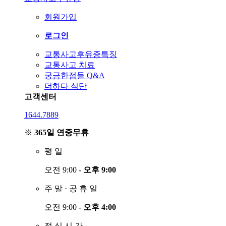
회원가입
로그인
교통사고후유증특징
교통사고 치료
궁금한점들 Q&A
더하다 식단
고객센터
1644.7889
※
365일 연중무휴
평
일
오전 9:00 -
오후 9:00
주
말
·
공
휴
일
오전 9:00 -
오후 4:00
점
심
시
간