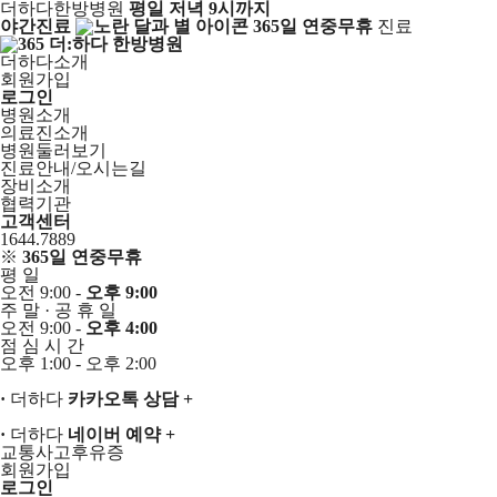
더하다한방병원
평일 저녁 9시까지
야간진료
365일 연중무휴
진료
더하다소개
회원가입
로그인
병원소개
의료진소개
병원둘러보기
진료안내/오시는길
장비소개
협력기관
고객센터
1644.7889
※
365일 연중무휴
평
일
오전 9:00 -
오후 9:00
주
말
·
공
휴
일
오전 9:00 -
오후 4:00
점
심
시
간
오후 1:00 - 오후 2:00
·
더하다
카카오톡 상담
+
·
더하다
네이버 예약
+
교통사고후유증
회원가입
로그인