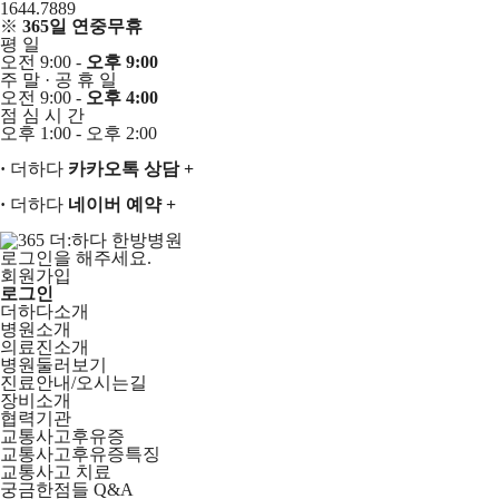
1644.7889
※
365일 연중무휴
평
일
오전 9:00 -
오후 9:00
주
말
·
공
휴
일
오전 9:00 -
오후 4:00
점
심
시
간
오후 1:00 - 오후 2:00
·
더하다
카카오톡 상담
+
·
더하다
네이버 예약
+
로그인을 해주세요.
회원가입
로그인
더하다소개
병원소개
의료진소개
병원둘러보기
진료안내/오시는길
장비소개
협력기관
교통사고후유증
교통사고후유증특징
교통사고 치료
궁금한점들 Q&A