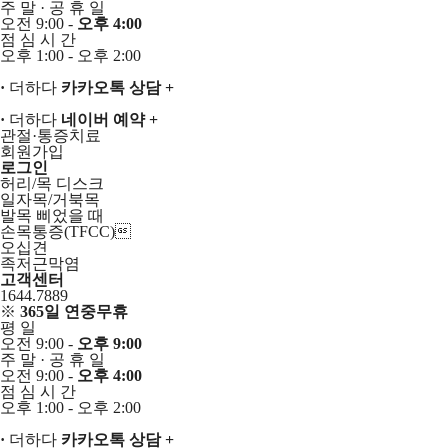
주
말
·
공
휴
일
오전 9:00 -
오후 4:00
점
심
시
간
오후 1:00 - 오후 2:00
·
더하다
카카오톡 상담
+
·
더하다
네이버 예약
+
관절·통증치료
회원가입
로그인
허리/목 디스크
일자목/거북목
발목 삐었을 때
손목통증(TFCC)
오십견
족저근막염
고객센터
1644.7889
※
365일 연중무휴
평
일
오전 9:00 -
오후 9:00
주
말
·
공
휴
일
오전 9:00 -
오후 4:00
점
심
시
간
오후 1:00 - 오후 2:00
·
더하다
카카오톡 상담
+