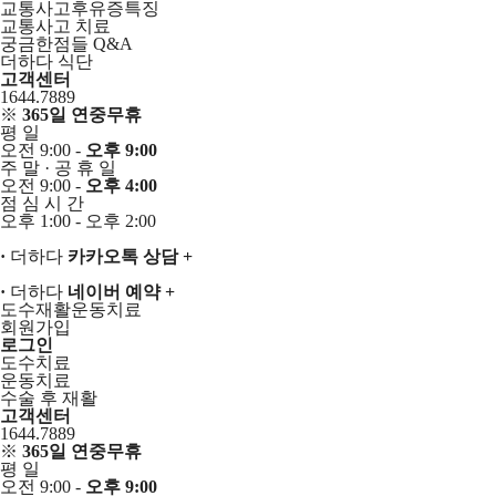
교통사고후유증특징
교통사고 치료
궁금한점들 Q&A
더하다 식단
고객센터
1644.7889
※
365일 연중무휴
평
일
오전 9:00 -
오후 9:00
주
말
·
공
휴
일
오전 9:00 -
오후 4:00
점
심
시
간
오후 1:00 - 오후 2:00
·
더하다
카카오톡 상담
+
·
더하다
네이버 예약
+
도수재활운동치료
회원가입
로그인
도수치료
운동치료
수술 후 재활
고객센터
1644.7889
※
365일 연중무휴
평
일
오전 9:00 -
오후 9:00