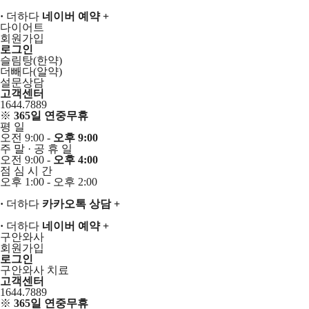
·
더하다
네이버 예약
+
다이어트
회원가입
로그인
슬림탕(한약)
더빼다(알약)
설문상담
고객센터
1644.7889
※
365일 연중무휴
평
일
오전 9:00 -
오후 9:00
주
말
·
공
휴
일
오전 9:00 -
오후 4:00
점
심
시
간
오후 1:00 - 오후 2:00
·
더하다
카카오톡 상담
+
·
더하다
네이버 예약
+
구안와사
회원가입
로그인
구안와사 치료
고객센터
1644.7889
※
365일 연중무휴