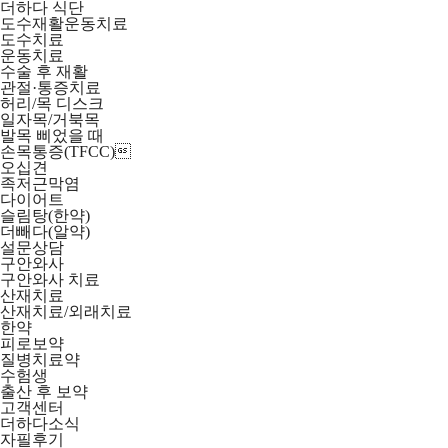
더하다 식단
도수재활운동치료
도수치료
운동치료
수술 후 재활
관절·통증치료
허리/목 디스크
일자목/거북목
발목 삐었을 때
손목통증(TFCC)
오십견
족저근막염
다이어트
슬림탕(한약)
더빼다(알약)
설문상담
구안와사
구안와사 치료
산재치료
산재치료/외래치료
한약
피로보약
질병치료약
수험생
출산 후 보약
고객센터
더하다소식
자필후기