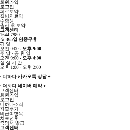
회원가입
로그인
피로보약
질병치료약
수험생
출산 후 보약
고객센터
1644.7889
※
365일 연중무휴
평
일
오전 9:00 -
오후 9:00
주
말
·
공
휴
일
오전 9:00 -
오후 4:00
점
심
시
간
오후 1:00 - 오후 2:00
·
더하다
카카오톡 상담
+
·
더하다
네이버 예약
+
고객센터
회원가입
로그인
더하다소식
자필후기
비급여항목
치료전후
증명서 발급
고객센터